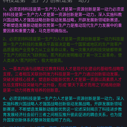
1、必须坚持科技是第一生产力人才是第一资源创新是第一动力必须坚
持科技是第一生产力人才是第一资源创新是第一动力，深入实施科教
兴国战略人才强国战略创新驱动发展战略，开辟发展新领域新赛道，
不断塑造发展新动能新优势第一生产力是推动现代生产力发展中的重
要因素和重要力量，马克思明确指出。
2、必须坚持科技是第一生产力人才是第一资源创新是第一动力科技是
第一生产力科技的发展水平直接决定着一个国家或地区的生产效率产
品质量和产业竞争力从工业革命以来，每一次重大的科技突破都带来
了生产力的巨大飞跃例如，蒸汽机的发明推动了第一次工业革命，使
人类进入“蒸汽时代”，极大地提高。
3、一基本内涵与战略定位教育科技人才是现代化建设的基础性战略性
支撑，三者相互关联协同发力科技是第一生产力通过创新驱动发展，
突破关键核心技术，塑造新动能新优势人才是第一资源以高素质人才
队伍支撑科技突破与产业升级，形成“聚天下英才而用之”的格局创新
是第一动力将教育培养的创新意。
4、必须坚持科技是第一生产力人才是第一资源创新是第一动力，深入
实施科教兴国战略人才强国战略创新驱动发展战略，开辟发展新领域
新赛道，不断塑造发展新动能新优势这一论述深刻揭示了科技进步教
育发展经济社会前行三者之间相互推升彼此促进的耦合关系，也为提
升国家创新体系的整体效能指明了方向。