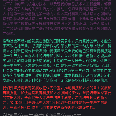
业革命中的蒸汽机电力技术，以及现代的信息技术人工智能等，都极
大地改变了人类的生产生活方式，推动；必须坚持科技是第一生产力
人才是第一资源创新是第一动力，深入实施科教兴国战略人才强国战
略创新驱动发展战略，开辟发展新领域新赛道，不断塑造发展新动能
新优势坚持教育优先发展科技自立自强人才引领驱动，为全面建设社
会主义现代化国家提供基础性战略性支撑将建设教育强国科技强国人
才强国。
推动社会不断向前发展在激烈的国际竞争中，只有坚持创新，才能立
于不败之地因此，必须把创新作为引领发展的第一动力综上所述，科
技人才创新在现代社会发展中扮演着至关重要的角色只有坚持科技是
第一生产力，重视人才的培养和引进，以及不断推进创新，才能真正
实现社会的持续健康快速发展；1 党的二十大报告明确指出，科技是
第一生产力，人才是第一资源，创新是第一动力这一论断揭示了现代
社会发展的核心要素和动力机制2 科技作为第一生产力，其重要性体
现在它能够推动生产效率的提升和生产成本的降低，从而促进经济的
发展和社会的进步科技的广泛应用，无论是在农业制造业还是信息。
我们要坚持将教育发展放在优先位置，推动科技和人才的自主发展和
自我强化，加快建设教育科技和人才强国的步伐，坚持培养国家需要
的杰出人才，全面提升人才培养的自主质量，着力培养顶尖创新人
才，吸引和利用全球优秀人才我们必须坚持科技是第一生产力的原
则，完善科技创新体系我们要确立创新在现代化建设中的。
科技是第一生产力 创新是第一动力