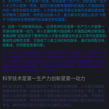
5、当今时代，人才是第一资源，科技是第一生产力，创新是第一动力
人才之所以是第一资源，是因为建设教育强国科技强国人才强国具有
内在一致性和相互支撑性，人才是推动各项事业发展的关键因素加强
科学教育工程教育，培养拔尖创新人才，能为解决关键核心技术“卡脖
子”问题提供支撑根据科技发展态势和国家。
6、这是一个创新报告指出，“必须坚持科技是第一生产力人才是第一
资源创新是第一动力，深入实施科教兴国战略人才强国战略创新驱动
发展战略”这既坚持了教育科技人才是全面建设社会主义现代化国家的
基础性战略性支撑，又强调了三者之间的有机联系，通过协同配合系
统集成，共同塑造发展的新。
7、党的二十大报告指出，必须坚持科技是第一生产力，人才是第一资
源，创新是第一动力党的二十大报告指出，必须坚持科技是第一生产
力人才是第一资源创新是第一动力，深入实施科教兴国战略人才强国
战略创新驱动发展战略，开辟发展新领域新赛道，不断塑造发展新动
能新优势1知识就是力量，人才就是。
科学技术是第一生产力创新是第一动力
我们必须坚信，科技是推动生产力发展的首要因素，人才是支撑国家
发展的根本资源，创新是引领发展的核心动力为实现这一理念，我们
要深入实施科教兴国战略人才强国战略创新驱动发展战略，开拓新的
发展领域和赛道，持续塑造新的发展动能和优势我们要完善科技创新
体系，确保创新在现代化建设中占据核心地位。