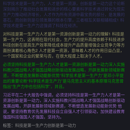
科学技术是第一生产力，人才是第一资源，创新是第一动力这个论断
深刻揭示了推动社会发展和进步的核心要素科学技术通过转化为现实
生产力推动经济增长，人才作为所有资源中最宝贵的部分，是发展的
基石，而创新则是引领发展的根本引擎，三者相互关联相辅相成1 科
学技术是第一生产力这强调了科技在经济。
对科技是第一生产力人才是第一资源创新是第一动力的理解1 科技是
第一生产力，这表明在现代社会，生产力的提升高度依赖于科技进步
科技创新在提高生产效率降低成本提升产品质量增强企业竞争力等方
面扮演着核心角色2 人才是第一资源，意味着人才的作用日益凸显，
一个国家和企业的繁荣与否，在很大程度上取决于人才。
必须坚持科技是第一生产力人才是第一资源创新是第一动力深入实施
科教兴国战略人才强国战略创新驱动发展战略，开辟发展新领域新赛
道，不断塑造发展新动能新优势“科学技术是第一生产力”是邓小平提
出的重要论断“科学技术是生产力”是马克思主义的基本原理马克思曾
指出“生产力中也包括科学”，并且。
习近平在二十大报告中强调，必须坚持科技是第一生产力人才是第一
资源创新是第一动力，深入实施科教兴国战略人才强国战略创新驱动
发展战略，开辟发展新领域新赛道，不断塑造发展新动能新优势 他
说，要坚持教育优先发展科技自立自强人才引领驱动，加快建设教育
强国科技强国人才强国，坚持为。
标签：
科技是第一生产力创新是第一动力