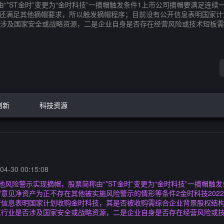
称由“*ST金时”变更为“金时科技”一摘帽触发条件1上市公司摘帽要满足
正，还满足其他摘帽要求，所以触发摘帽程序；目前没有公开信息表明国家
涉及国家安全或战略资源，二是企业自身是否存在经营风险或技术短板需
创新
科技资源
4-30 00:15:08
销其他风险警示实现摘帽，股票简称由“*ST金时”变更为“金时科技”一摘帽
意见净资产为正不存在其他被实施风险警示的情形等条件2金时科技202
开信息表明国家计划收购金时科技，其是否被收购需综合企业背景股权结
属行业是否涉及国家安全或战略资源，二是企业自身是否存在经营风险或技