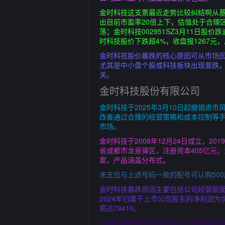
金时科技这支票最近走势比较纠结啊从基
出目前市盈率20倍上下，估值处于合理
荡；金时科技002951SZ3月11日股
时科技股价下跌超4%，收盘报1267元，
金时科技股价暴跌的核心原因可从市场因
尤其是中小盘个股或科技板块出现普跌，
关。
金时科技股份有限公司
金时科技于2025年3月10日起撤销
改善通过合理的经营策略和成本控制等
市场。
金时科技于2008年12月24日成立，2
省成都市龙泉驿区，注册资本405亿元
案，产品涵盖分布式。
末五位与上述号码一致的配号可认购50
金时科技暴跌原因主要包括公司经营层面
2024年归属于上市公司股东的净利润
高达79419。
公司核查结果金时科技通过公告明确表