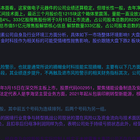
本面看，这家做电子元器件的公司业绩还算稳定，但增长性一般，去年净
区间技术面上，最近三个月股价在1215块这个箱体里震荡，量能一直没
价跌逾4%，333亿股限售股份将于3月15日上市流通，占公司股本总数的823
总市值51亿元限售股解禁核心信息 解禁数量333亿股，占公司股本总数的82
素公司自身及行业环境三方面分析，具体如下一市场整体环境影响1 大
金时科技作为相关标的可能受情绪性抛售影响，股价跟随大盘下跌2 板
退市风险警示，也就是通常所说的摘帽金时科技能实现摘帽，主要有以下几方
手段，其业绩逐步提升，不再触及退市风险警示的相关财务指标其次，公
019年3月15日在深交所主板上市，股票代码002951，聚焦储能设备制
，法定代表人是李海坚主营业务方面，2021年起从包装印刷转型新能源，
0股，其中前五个号码为连续排列，后两个号码为另一组。
的困境行业竞争与转型挑战公司现状的潜在风险以及资金流向与技术面因
为负，且扣非后归母净利润同样为负，表明公司处于持续亏损状态此外，经
示，经自查及向控股股东实际控制人核实无未披露重大事项公司不存在应