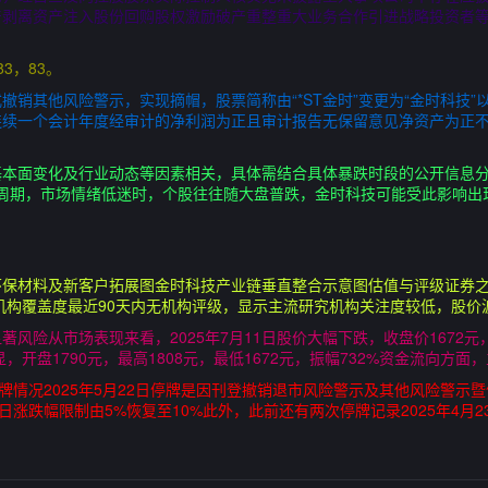
产剥离资产注入股份回购股权激励破产重整重大业务合作引进战略投资者
83，83。
2日正式撤销其他风险警示，实现摘帽，股票简称由“*ST金时”变更为“金时科
连续一个会计年度经审计的净利润为正且审计报告无保留意见净资产为正
基本面变化及行业动态等因素相关，具体需结合具体暴跌时段的公开信息
整周期，市场情绪低迷时，个股往往随大盘普跌，金时科技可能受此影响出
环保材料及新客户拓展图金时科技产业链垂直整合示意图估值与评级证券之
星机构覆盖度最近90天内无机构评级，显示主流研究机构关注度较低，股
风险从市场表现来看，2025年7月11日股价大幅下跌，收盘价1672元
，开盘1790元，最高1808元，最低1672元，振幅732%资金流向方面，
停牌情况2025年5月22日停牌是因刊登撤销退市风险警示及其他风险警示暨停
日涨跌幅限制由5%恢复至10%此外，此前还有两次停牌记录2025年4月