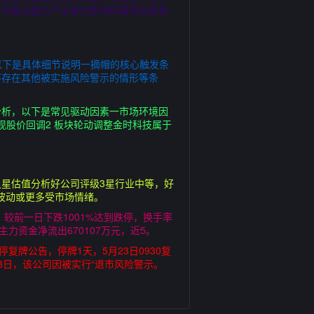
等可能对股价产生重大影响的事项无筹划
技”以下是具体细节说明一摘帽的核心触发条
不存在其他被实施风险警示的情形等条
分析，以下是常见驱动因素一市场环境因
现股价回调2 板块轮动调整金时科技属于
星估值分析好公司评级3星行业中等，好
价波动或更多受市场情绪。
，较前一日下跌1001%达到跌停，换手率
主力资金净流出670107万元，近5。
复牌公告，停牌1天，5月23日0930复
23日，该公司因被实行“退市风险警示。