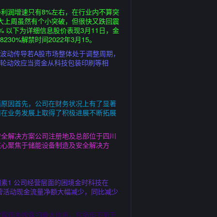
利润增速只有8%左右，在行业内不算突
放大上周虽然有个小突破，但很快又跌回震
0% 以下为详细信息股价表现3月11日，金
30%解禁时间2022年3月15。
盘波动传导若A股市场整体处于调整周期，
块轮动效应当资金从科技包装印刷等相
面原因首先，公司在财务状况上有了显著
司在业务发展上取得了积极进展不断拓展
造及安全解决方案公司注册地及总部位于四川
核心聚焦于储能设备制造及安全解决方
素1 公司经营层面的困境金时科技在
营活动现金流量净额大幅减少，同比减少
披露而未披露的重大信息，包括但不限于