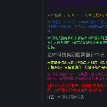
重大资产重组收购债务重组业务重组资
阶段事项公司及。
末“7”位数3，3，3，3，3末“8”位数83，
金时科技002951于2023年10月1
件根据相关规则，上市公司摘帽需满足
件。
金时科技股价暴跌主要与市场环境公司
素1 大盘系统性下跌若A股整体处于调
包装。
金时科技集团股票最新情况
未来增长点烟标设计创新新材料应用如
价格评级25星估值偏高，综合评级25
金时科技股票具有一定机遇，但也面临显著
941%，成交额651亿元日内股价波动明显
ST金时现名金时科技，002951有多次
牌，复牌后股票简称变更为“金时科技”，
标签：
金时科技最新公告