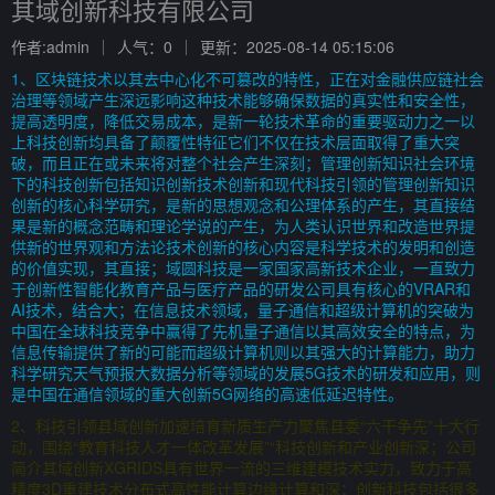
其域创新科技有限公司
作者:admin
人气：0
更新：2025-08-14 05:15:06
1、区块链技术以其去中心化不可篡改的特性，正在对金融供应链社会
治理等领域产生深远影响这种技术能够确保数据的真实性和安全性，
提高透明度，降低交易成本，是新一轮技术革命的重要驱动力之一以
上科技创新均具备了颠覆性特征它们不仅在技术层面取得了重大突
破，而且正在或未来将对整个社会产生深刻；管理创新知识社会环境
下的科技创新包括知识创新技术创新和现代科技引领的管理创新知识
创新的核心科学研究，是新的思想观念和公理体系的产生，其直接结
果是新的概念范畴和理论学说的产生，为人类认识世界和改造世界提
供新的世界观和方法论技术创新的核心内容是科学技术的发明和创造
的价值实现，其直接；域圆科技是一家国家高新技术企业，一直致力
于创新性智能化教育产品与医疗产品的研发公司具有核心的VRAR和
AI技术，结合大；在信息技术领域，量子通信和超级计算机的突破为
中国在全球科技竞争中赢得了先机量子通信以其高效安全的特点，为
信息传输提供了新的可能而超级计算机则以其强大的计算能力，助力
科学研究天气预报大数据分析等领域的发展5G技术的研发和应用，则
是中国在通信领域的重大创新5G网络的高速低延迟特性。
2、科技引领县域创新加速培育新质生产力聚焦县委“六干争先”十大行
动，围绕“教育科技人才一体改革发展”“科技创新和产业创新深；公司
简介其域创新XGRIDS具有世界一流的三维建模技术实力，致力于高
精度3D重建技术分布式高性能计算边缘计算和深；创新科技包括很多