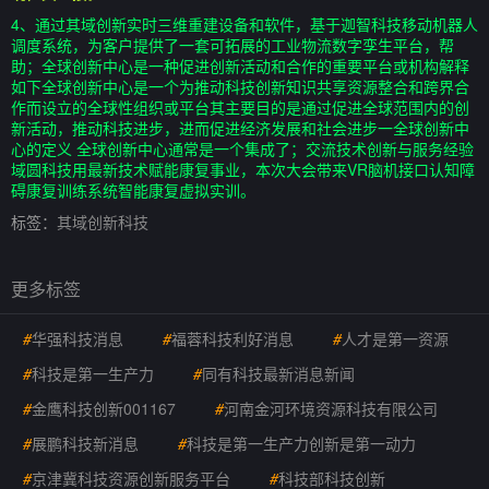
4、通过其域创新实时三维重建设备和软件，基于迦智科技移动机器人
调度系统，为客户提供了一套可拓展的工业物流数字孪生平台，帮
助；全球创新中心是一种促进创新活动和合作的重要平台或机构解释
如下全球创新中心是一个为推动科技创新知识共享资源整合和跨界合
作而设立的全球性组织或平台其主要目的是通过促进全球范围内的创
新活动，推动科技进步，进而促进经济发展和社会进步一全球创新中
心的定义 全球创新中心通常是一个集成了；交流技术创新与服务经验
域圆科技用最新技术赋能康复事业，本次大会带来VR脑机接口认知障
碍康复训练系统智能康复虚拟实训。
标签：
其域创新科技
更多标签
#
华强科技消息
#
福蓉科技利好消息
#
人才是第一资源
#
科技是第一生产力
#
同有科技最新消息新闻
#
金鹰科技创新001167
#
河南金河环境资源科技有限公司
#
展鹏科技新消息
#
科技是第一生产力创新是第一动力
#
京津冀科技资源创新服务平台
#
科技部科技创新