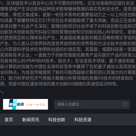
1、区块链技术以其去中心化不可篡改的特性，正在对金融供应链社会治
理等领域产生深远影响这种技术能够确保数据的真实性和安全性，提高透
明度，降低交易成本，是新一轮技术革命的重要驱动力之一以上科技创新
均具备了颠覆性特征它们不仅在技术层面取得了重大突破，而且正在或未
来将对整个社会产生深刻；管理创新知识社会环境下的科技创新包括知识
创新技术创新和现代科技引领的管理创新知识创新的核心科学研究，是新
的思想观念和公理体系的产生，其直接结果是新的概念范畴和理论学说的
产生，为人类认识世界和改造世界提供新的世界观和方法论技术创新的核
心内容是科学技术的发明和创造的价值实现，其直接；域圆科技是一家国
家高新技术企业，一直致力于创新性智能化教育产品与医疗产品的研发公
司具有核心的VRAR和AI技术，结合大；在信息技术领域，量子通信和超
级计算机的突破为中国在全球科技竞争中赢得了先机量子通信以其高效安
全的特点，为信息传输提供了新的可能而超级计算机则以其强大的计算能
力，助力科学研究天气预报大数据分析等领域的发展5G技术的研发和应
用，则是中国在通信领域的重大创新5G网络的高速低延迟特性。
">
首页
新闻资讯
科技创新
科技资源