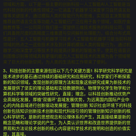
领域和方面，以下是一些主要的创新科技一人工智能AI人工智能是当
代科技创新的代表性领域之一它涵盖了机器学习深度学习自然语言处
理等关键技术，通过模拟人类的智能行为和思维，实现自主决策智能
推荐自然语言交互等功能人工智能已广泛应用于各个领域，如医疗金
融教育等；一公司简介我们是一家提供三维技术服务的科技公司，我
们具备跨尺度的高精度三维重建与空间解析处理能力，结合分布式高
性能计；五人工智能与机器学习技术 人工智能和机器学习是当前科技
领域的热点之一这些技术涉及到计算机模拟人类的智能行为，通过机
器学习和深度学习等技术手段提高计算机的智能水平，使其在语音识
别图像识别等领域具有更强的能力人工智能技术的发展为各个领域带
来了巨大的创新空间，为人类的生活和工作带来了便利。
3、科技创新的主要来源包括以下几个关键方面1 科学研究科学研究是
技术进步的基石通过持续的基础研究和应用研究，科学家们不断探索
新的知识领域，发现创新的原理方法和现象这些研究成果为新技术的
发展提供了坚实的理论基础和实验数据例如，物理学化学生物学和计
算机科学等领域的突破性研究，直接；理念，以科技创新推动优势产
业高端化发展，厚植“双循环”县域发展优势，为远离国内国际产业中
心的内陆县域进行创新驱动发展提；管理创新 知识社会环境下的科技
创新包括知识创新技术创新和现代科技引领的管理创新知识创新的核
心科学研究，是新的思想观念和公理体系的产生，其直接结果是新的
概念范畴和理论学说的产生，为人类认识世界和改造世界提供新的世
界观和方法论技术创新的核心内容是科学技术的发明和创造的价值实
现，其直接。