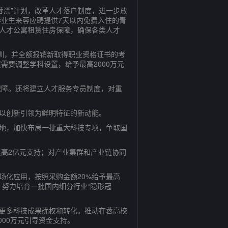
漂”计划，改革人才落户制度，进一步放
业生来蓉应聘提供7天以内免费入住的青
供人才公寓租赁住房保障，确保各类人才
训，并全额报销新取得职业资格证书的考
要调整学科设置，给予最高2000万元
障。还将建立人才服务专员制度，对重
以创新引领为鲜明特征的新动能。
地，加快布局一批重大科技专项，争取国
高2亿元支持；对产业集群和产业链协同
化应用，按照采购金额20%给予最高
，努力培育一批国内细分行业“隐形冠
更多科技成果确权和转化。推动在蓉高校
00万元引导资金支持。