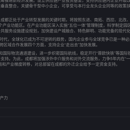
推进新经济发展。设立供应链产业投资基金，支持供应链内企业升级改
链垂直整合，关键骨干型中小企业，可享受与本行业龙头企业同等的政策
都正处于产业转型发展的关键时期，将按照东进、南拓、西控、北改、中
6个产业功能区。在产业功能区深入实施“五位一体”管理制度，科学制定
公共服务设施建设规划，加快建设产城融合、特色鲜明、功能完备的现代
时代，全球化已成为不可逆转的趋势，国内企业参与全球竞争已是一种必
业跨区域合作发展四个方面，支持企业“走出去”加快发展。
国际物流通道建设，进一步织密国际航线，稳定开行“蓉欧快铁”等国际
支持。为此，成都将加强涉外中介服务和对外交流服务，力争5年内在“一带
局和产业梯度转移，对总部留在成都的外迁企业给予一定资金支持。
产力