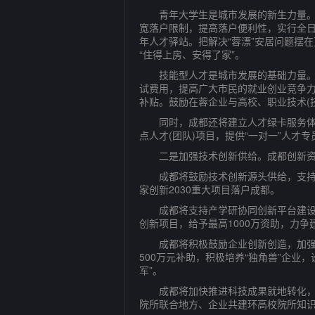
青年大学生是城市发展的新生力量。成
宽落户限制，提高落户便利性，实行全
年人才驿站。把解决“蓉漂”安居问题摆
“住得上房、安得了家”。
技能型人才是城市发展的基础力量。成
试费用，提高广大市民的就业创业竞争力
补贴。鼓励在蓉企业与高校、职业技术(
同时，成都还将建立人才绿卡服务体系
点人才(团队)项目，提供“一对一”人才专
二是加强技术创新供给。成都创新资源
成都将鼓励技术创新源头供给，支持在
家创新2030重大项目落户成都。
成都将支持产学研协同创新平台建设，
创新项目，给予最高1000万资助，力
成都将积极鼓励企业创新创造，加强新
500万元补助，积极培养“独角兽”企业
军”。
成都将加快推进科技成果就地转化，深
院所联合地方、企业共建环高校院所知识