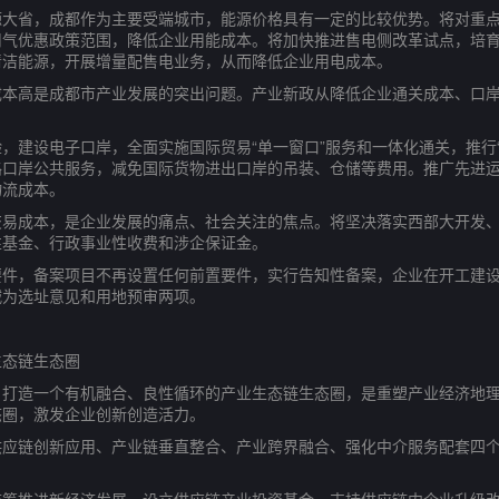
省，成都作为主要受端城市，能源价格具有一定的比较优势。将对重点
用气优惠政策范围，降低企业用能成本。将加快推进售电侧改革试点，培
清洁能源，开展增量配售电业务，从而降低企业用电成本。
高是成都市产业发展的突出问题。产业新政从降低企业通关成本、口岸
设电子口岸，全面实施国际贸易“单一窗口”服务和一体化通关，推行“7
路口岸公共服务，减免国际货物进出口岸的吊装、仓储等费用。推广先进
物流成本。
成本，是企业发展的痛点、社会关注的焦点。将坚决落实西部大开发、
性基金、行政事业性收费和涉企保证金。
，备案项目不再设置任何前置要件，实行告知性备案，企业在开工建设
减为选址意见和用地预审两项。
态链生态圈
造一个有机融合、良性循环的产业生态链生态圈，是重塑产业经济地理
态圈，激发企业创新创造活力。
链创新应用、产业链垂直整合、产业跨界融合、强化中介服务配套四个