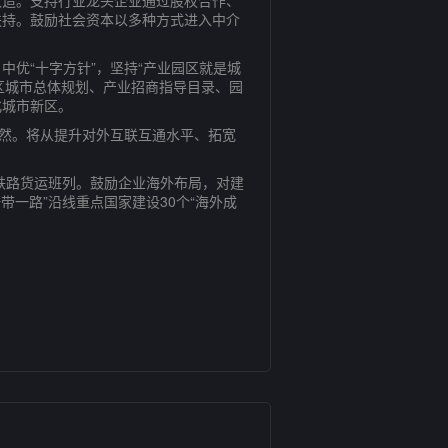
造。支持行业龙头企业通过股权合作、
扶持。鼓励社会资本以多种方式进入中介
优“十字方针”，坚持“产业园区就是城
园区城市总体规划、产业招商指导目录、园
化城市新区。
然。将从提升对外互联互通水平、拓宽
铁路货运班列。鼓励企业海外布局，对建
一路”沿线重点国家建设30个“海外成