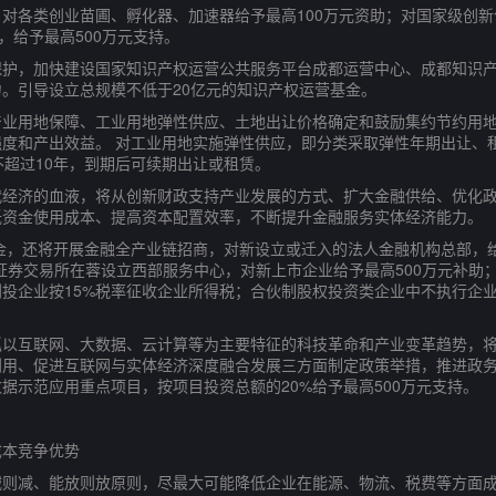
类创业苗圃、孵化器、加速器给予最高100万元资助；对国家级创新创
，给予最高500万元支持。
，加快建设国家知识产权运营公共服务平台成都运营中心、成都知识产
。引导设立总规模不低于20亿元的知识产权运营基金。
用地保障、工业用地弹性供应、土地出让价格确定和鼓励集约节约用地
度和产出效益。 对工业用地实施弹性供应，即分类采取弹性年期出让、
不超过10年，到期后可续期出让或租赁。
济的血液，将从创新财政支持产业发展的方式、扩大金融供给、优化政
低资金使用成本、提高资本配置效率，不断提升金融服务实体经济能力。
，还将开展金融全产业链招商，对新设立或迁入的法人金融机构总部，给予
证券交易所在蓉设立西部服务中心，对新上市企业给予最高500万元补助；
投企业按15%税率征收企业所得税；合伙制股权投资类企业中不执行企
互联网、大数据、云计算等为主要特征的科技革命和产业变革趋势，将
利用、促进互联网与实体经济深度融合发展三方面制定政策举措，推进政
据示范应用重点项目，按项目投资总额的20%给予最高500万元支持。
本竞争优势
减、能放则放原则，尽最大可能降低企业在能源、物流、税费等方面成本