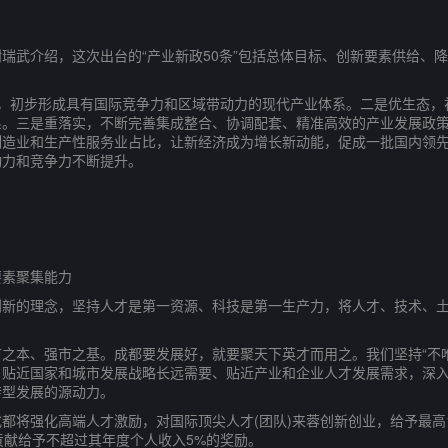
介绍，这次出台的“产业新政50条”包括总体目标、创新要素供给、降
初步形成具有国际竞争力和区域带动力的现代产业体系。二是优生态，
系。三是重落实，不断完善集成整合、协调配套、精准高效的产业发展政
制造业和生产性服务业占比，让新经济成为增长新动能，促成一批国内领
动力和竞争力不断提升。
素聚集能力
的理念，坚持人才是第一资源、科技是第一生产力，将人才、技术、土
本、强市之基。成都要发展好，就要聚天下英才而用之。我们坚持“不唯
，贴近国家和城市发展战略长远需要、贴近产业和企业人才发展需求，深
转型发展的源动力。
将强化高端人才激励，对国际顶尖人才(团队)来蓉创新创业，给予最高
贡献给予不超过其年度个人收入5%的奖励。