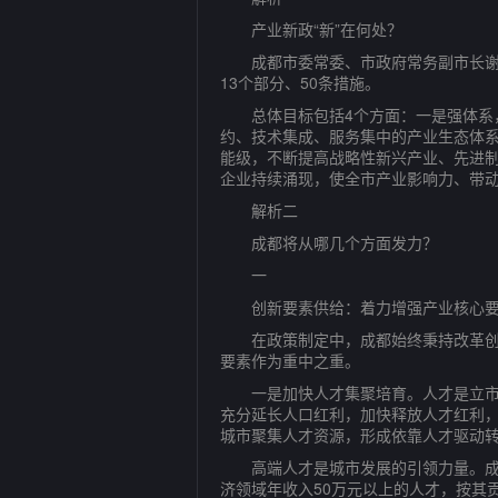
产业新政“新”在何处？
成都市委常委、市政府常务副市长谢瑞武
13个部分、50条措施。
总体目标包括4个方面：一是强体系，
约、技术集成、服务集中的产业生态体
能级，不断提高战略性新兴产业、先进
企业持续涌现，使全市产业影响力、带
解析二
成都将从哪几个方面发力？
一
创新要素供给：着力增强产业核心要
在政策制定中，成都始终秉持改革创新
要素作为重中之重。
一是加快人才集聚培育。人才是立市之
充分延长人口红利，加快释放人才红利
城市聚集人才资源，形成依靠人才驱动
高端人才是城市发展的引领力量。成都
济领域年收入50万元以上的人才，按其