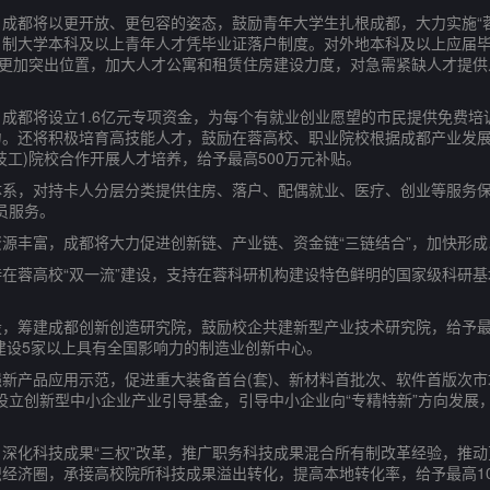
都将以更开放、更包容的姿态，鼓励青年大学生扎根成都，大力实施“蓉
日制大学本科及以上青年人才凭毕业证落户制度。对外地本科及以上应届毕
在更加突出位置，加大人才公寓和租赁住房建设力度，对急需紧缺人才提
都将设立1.6亿元专项资金，为每个有就业创业愿望的市民提供免费培
。还将积极培育高技能人才，鼓励在蓉高校、职业院校根据成都产业发展需
技工)院校合作开展人才培养，给予最高500万元补贴。
，对持卡人分层分类提供住房、落户、配偶就业、医疗、创业等服务保
员服务。
丰富，成都将大力促进创新链、产业链、资金链“三链结合”，加快形成
蓉高校“双一流”建设，支持在蓉科研机构建设特色鲜明的国家级科研基
筹建成都创新创造研究院，鼓励校企共建新型产业技术研究院，给予最
争建设5家以上具有全国影响力的制造业创新中心。
产品应用示范，促进重大装备首台(套)、新材料首批次、软件首版次市场
，设立创新型中小企业产业引导基金，引导中小企业向“专精特新”方向发展
化科技成果“三权”改革，推广职务科技成果混合所有制改革经验，推动
经济圈，承接高校院所科技成果溢出转化，提高本地转化率，给予最高10