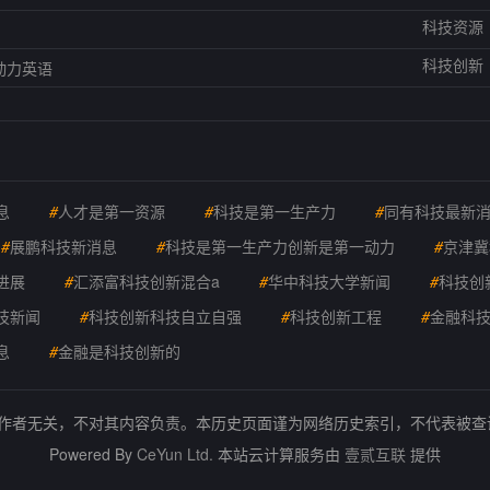
科技资源
科技创新
动力英语
息
#
人才是第一资源
#
科技是第一生产力
#
同有科技最新
#
展鹏科技新消息
#
科技是第一生产力创新是第一动力
#
京津冀
进展
#
汇添富科技创新混合a
#
华中科技大学新闻
#
科技创
技新闻
#
科技创新科技自立自强
#
科技创新工程
#
金融科
息
#
金融是科技创新的
的作者无关，不对其内容负责。本历史页面谨为网络历史索引，不代表被
Powered By
CeYun Ltd.
本站云计算服务由
壹贰互联
提供