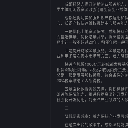
成都将努力提升创新创业服务能力，对各
类主体用闲置资源改(扩)建创新创业载体
成都还将切实加强知识产权运用和保护
心、知识产权快速维权援助中心服务能力
三是优化土地资源保障。成都将从产业
向盘活存量、优化增量并举，提高投资强
期出让一般不超过20年，租赁年限一般
四是提升财政金融服务。金融是现代经
业利用多层次资本市场等方面，着力降
将设立规模1000亿元的成都发展基金
租赁)和项目补助。积极争取境内外主要
奖励。鼓励发展股权投资，符合条件的创
20%税率缴纳个人所得税。
五是强化数据资源支撑。将积极抢抓以
础设施保障能力、推进数据资源的开发
社会化开发利用。对重点产业领域的大数
二
降低要素成本：着力保持产业发展成
在这次出台的政策中，成都坚持能减则