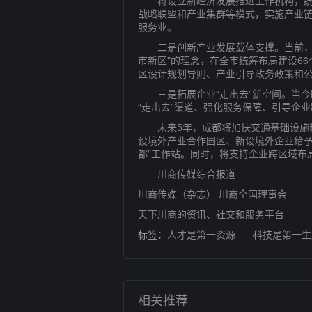
将设立新经济发展推进工作机构，统筹
战略联盟和产业集群等模式，实施产业
服务业。
二是创新产业发展载体支撑。当前，成
市新区”的理念，在全市统筹布局建设6
区设计规划导则、产业引导政务政策和
三是拓展企业“走出去”新空间。当今
“走出去”渠道、强化服务保障、引导企
未来5年，成都将加快交通基础设施和
设境外产业合作园区、新设境外企业给予
都”工作站。同时，将支持企业跨区域布
川商传媒综合报道
川商传媒（杂志） 川商全国理事会
天下川商的资讯、社交和服务平台
标签：
人才是第一资源
科技是第一生
相关推荐