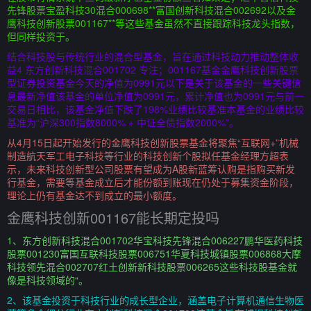
先锋股票宝盈科技30混合000698**富国创新科技混合002692以及金
鹰科技创新股票001167**等这些基金虽然不直接跟踪科技龙头指数，
但同样投资于。
结合科技股与传统行业的混合型基金，旨在通过科技动力推动整体收
益4 东方创新科技混合001702 专注；001167基金金鹰科技创新股票
型证券投资基金今天的净值为0991元以下是关于该基金的一些关键信
息最新净值该基金的单位净值为0991元，累计净值也为0991元与前一
交易日相比，该基金净值下跌了198%业绩比较基准本基金的业绩比较
基准为“沪深300指数8000% + 中证全债指数2000%”。
从4月15日起开始发行的金鹰科技创新股票基金将聚焦“互联网+”机械
制造航天军工电子科技等行业的科技创新个股拟任基金经理方超表
示，未来科技创新型公司股票有望成为A股新蓝筹认购是指购买新发
行基金，需要等基金成立后才能份额到账现在仍处于募集资金阶段，
理论上仍有基金达不到成立的最小额度。
金鹰科技创新001167能长期定投吗
1、东方创新科技混合001702华宝科技先锋混合006227鹏华医药科技
股票001230富国互联科技股票006751华夏科技城镇股票006868大摩
科技领先混合002707红土创新新科技股票006265这些科技股基金就
像是科技领域的“。
2、该基金投资于科技行业的成长型企业，涵盖电子计算机通信生物医