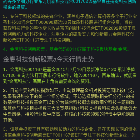
药等多个细分行业东方创新科技混合001702该基金旨在捕捉科技创新
带来的投资。
3、专注于科技领域的先锋企业，涵盖电子通信计算机等多个子行业宝
盈科技30混合ETF000698精选30只优质科技股进行组合投资，旨在
获取科技行业的整体增长收益富国创新科技混合ETF002692投资于具
有创新能力的科技企业，注重企业的研发实力和创新能力金鹰科技创
新股票ETF001167专注于科技创新。
4、金鹰科技创新股票，基金代码001167属于科技板块基金 金鹰。
金鹰科技创新股票a今天行情走势
1、金鹰科技001167是基金2015年7月10日最新净值07120 累计净值
07120 查询方法打开股市行情软件，输入001167，回车确认，就能看
到“金鹰科技”，画面右上角有需要查询的资料。
2、目前主要的科技指数如下，主动管理基金相对投资范围比较广泛，
如果看好科技下的某一个细分领域，不妨选择跟踪相关细分行业的指
数基金科技指数基金可以划分为综合科技概念指数细分科技主题指数
和其他与科技相关指数三大类宽基指数1科技类指数科技龙头指数偏大
中盘风格，持股行业集中度高，在核心科技股领涨的行情中更能跑赢
其他。
3、该基金投资于具有强劲增长动力的科技企业，旨在实现长期的资本
增值金鹰科技创新股票ETF001167该ETF专注于科技创新型企业，为