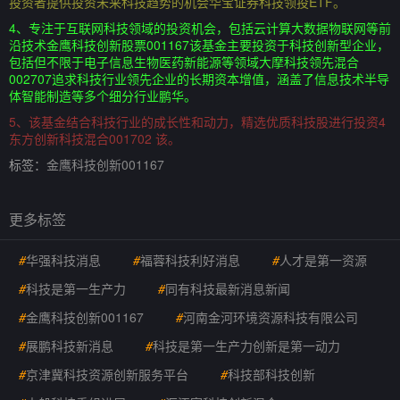
投资者提供投资未来科技趋势的机会华宝证券科技领投ETF。
4、专注于互联网科技领域的投资机会，包括云计算大数据物联网等前
沿技术金鹰科技创新股票001167该基金主要投资于科技创新型企业，
包括但不限于电子信息生物医药新能源等领域大摩科技领先混合
002707追求科技行业领先企业的长期资本增值，涵盖了信息技术半导
体智能制造等多个细分行业鹏华。
5、该基金结合科技行业的成长性和动力，精选优质科技股进行投资4
东方创新科技混合001702 该。
标签：
金鹰科技创新001167
更多标签
#
华强科技消息
#
福蓉科技利好消息
#
人才是第一资源
#
科技是第一生产力
#
同有科技最新消息新闻
#
金鹰科技创新001167
#
河南金河环境资源科技有限公司
#
展鹏科技新消息
#
科技是第一生产力创新是第一动力
#
京津冀科技资源创新服务平台
#
科技部科技创新